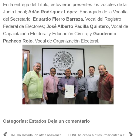
En la entrega del Título, estuvieron presentes los vocales de la
Junta Local;
Adán Rodríguez López
, Encargado de la Vocalía
del Secretario;
Eduardo Fierro Barraza,
Vocal del Registro
Federal de Electores;
José Alberto Padilla Quintero,
Vocal de
Capacitación Electoral y Educación Cívica; y
Gaudencio
Pacheco Rojo,
Vocal de Organización Electoral.
Categorías:
Estados
Deja un comentario
El INE ha llamado, en otras ocasiones, a comparecer a Presidentes de México: Benito Nacif con Carlos Loret
El INE ha citado a otros Presidentes a comparecer: Marco Baños en Capital 21