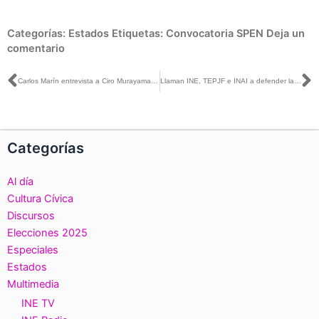
Categorías:
Estados
Etiquetas:
Convocatoria SPEN
Deja un
comentario
Ant
S
Carlos Marín entrevista a Ciro Murayama, por la presentación de su libro “La Democracia a Prueba”
Llaman INE, TEPJF e INAI a defender la construcción colectiva y gradual de la democracia
Categorías
Al día
Cultura Cívica
Discursos
Elecciones 2025
Especiales
Estados
Multimedia
INE TV