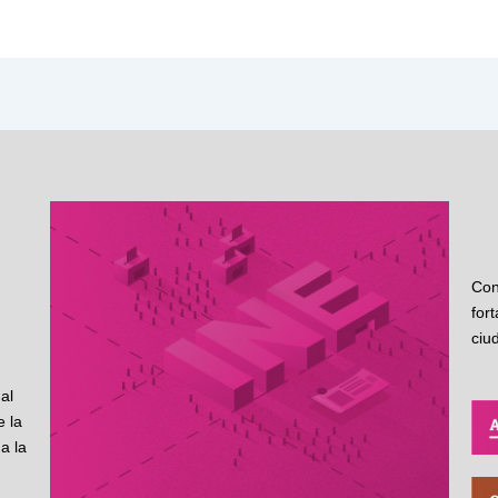
Con
for
ciu
al
 la
a la