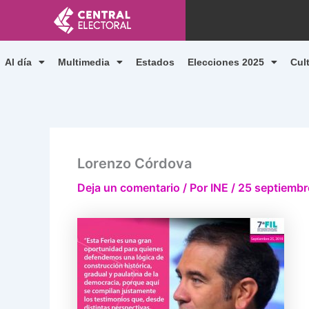
Ir
al
contenido
Al día
Multimedia
Estados
Elecciones 2025
Cul
Lorenzo Córdova
Deja un comentario
/ Por
INE
/
25 septiembr