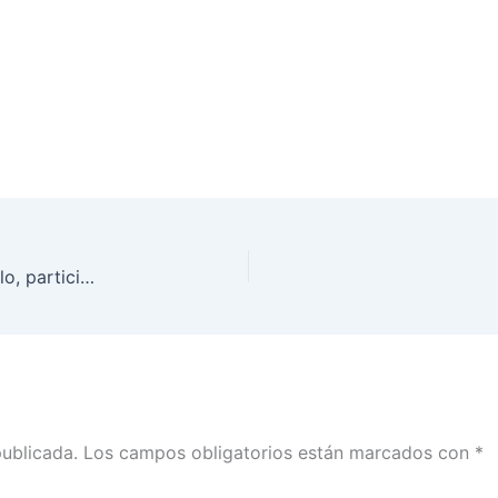
El Consejero Presidente, Lorenzo Córdova Vianello, participó en la 7ma Feria Internacional del Libro del TEPJF
publicada.
Los campos obligatorios están marcados con
*