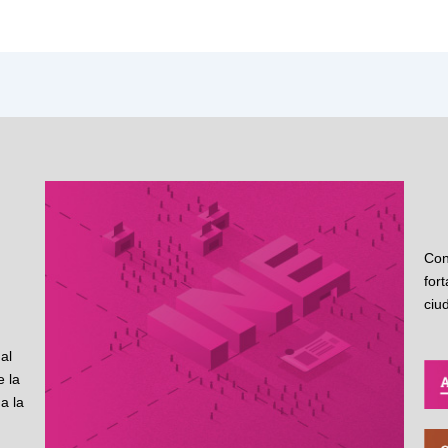
Con
for
ciu
al
 la
a la