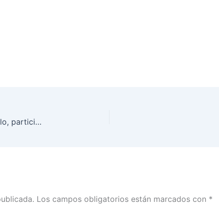
El Consejero Presidente, Lorenzo Córdova Vianello, participó en la 7ma Feria Internacional del Libro del TEPJF
publicada.
Los campos obligatorios están marcados con
*