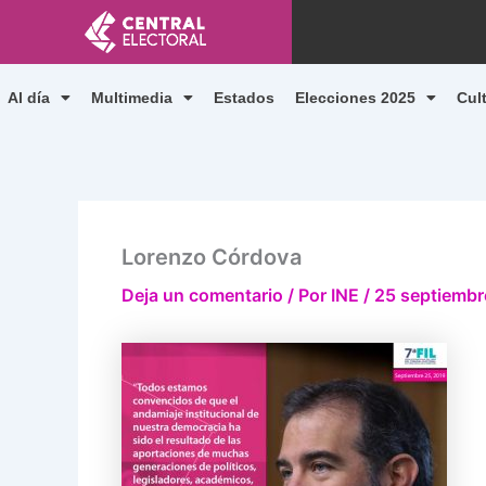
Ir
al
contenido
Al día
Multimedia
Estados
Elecciones 2025
Cul
Lorenzo Córdova
Deja un comentario
/ Por
INE
/
25 septiembr