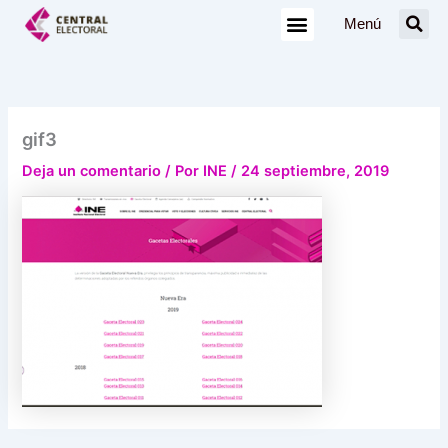
Ir
Menú
al
contenido
gif3
Deja un comentario
/ Por
INE
/
24 septiembre, 2019