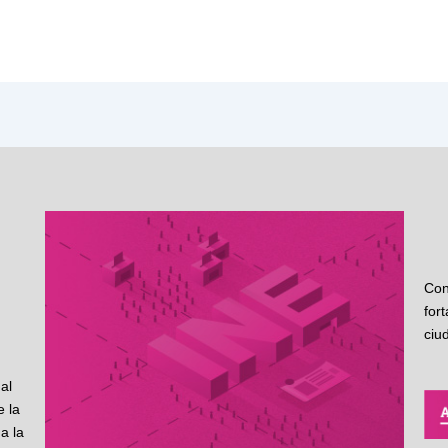
Con
for
ciu
al
 la
a la