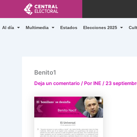
Ir
al
contenido
Al día
Multimedia
Estados
Elecciones 2025
Cul
Benito1
Deja un comentario
/ Por
INE
/
23 septiembr