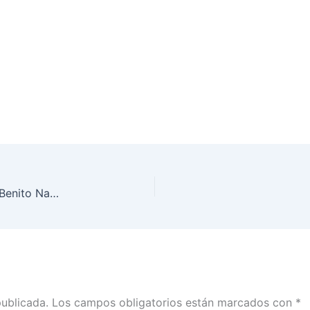
“El ‘bonillazo’ se desinfla”, artículo del Consejero Benito Nacif, publicado en El Universal
publicada.
Los campos obligatorios están marcados con
*