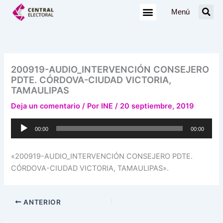
Ir
Menú
al
contenido
200919-AUDIO_INTERVENCIÓN CONSEJERO
PDTE. CÓRDOVA-CIUDAD VICTORIA,
TAMAULIPAS
Deja un comentario
/ Por
INE
/
20 septiembre, 2019
Reproductor
00:00
00:00
de
audio
«200919-AUDIO_INTERVENCIÓN CONSEJERO PDTE.
CÓRDOVA-CIUDAD VICTORIA, TAMAULIPAS».
ANTERIOR