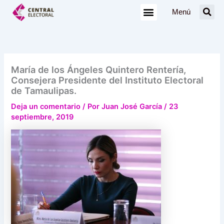
Ir
Menú
al
contenido
María de los Ángeles Quintero Rentería,
Consejera Presidente del Instituto Electoral
de Tamaulipas.
Deja un comentario
/ Por
Juan José García
/
23
septiembre, 2019