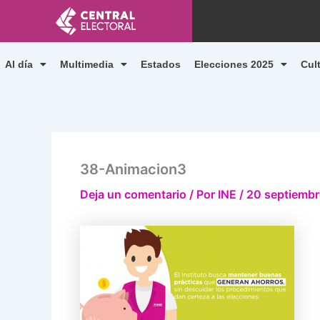
Ir
al
contenido
Al día
Multimedia
Estados
Elecciones 2025
Cul
38-Animacion3
Deja un comentario
/ Por
INE
/
20 septiembr