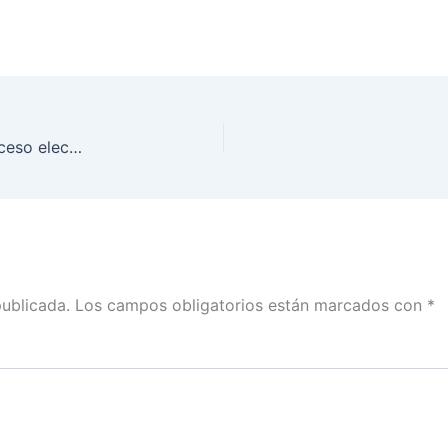
Buenas prácticas que generan ahorro para el proceso electoral 2020-2021
publicada.
Los campos obligatorios están marcados con
*