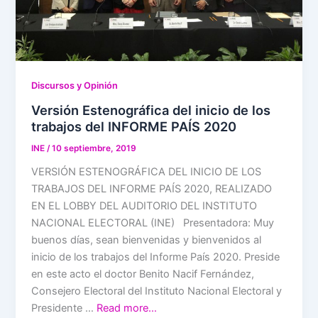
Discursos y Opinión
Versión Estenográfica del inicio de los
trabajos del INFORME PAÍS 2020
INE
/
10 septiembre, 2019
VERSIÓN ESTENOGRÁFICA DEL INICIO DE LOS
TRABAJOS DEL INFORME PAÍS 2020, REALIZADO
EN EL LOBBY DEL AUDITORIO DEL INSTITUTO
NACIONAL ELECTORAL (INE) Presentadora: Muy
buenos días, sean bienvenidas y bienvenidos al
inicio de los trabajos del Informe País 2020. Preside
en este acto el doctor Benito Nacif Fernández,
Consejero Electoral del Instituto Nacional Electoral y
Presidente …
Read more…