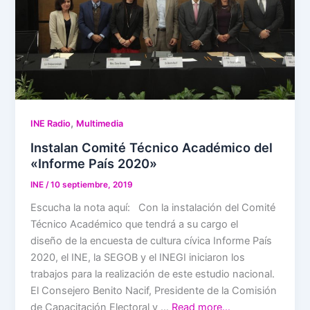
,
INE Radio
Multimedia
Instalan Comité Técnico Académico del
«Informe País 2020»
INE
/
10 septiembre, 2019
Escucha la nota aquí: Con la instalación del Comité
Técnico Académico que tendrá a su cargo el
diseño de la encuesta de cultura cívica Informe País
2020, el INE, la SEGOB y el INEGI iniciaron los
trabajos para la realización de este estudio nacional.
El Consejero Benito Nacif, Presidente de la Comisión
de Capacitación Electoral y …
Read more…