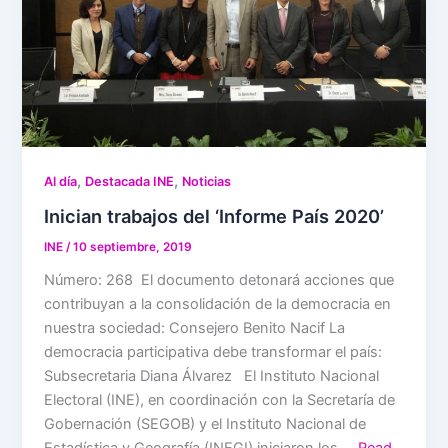
,
,
Al día
Destacada INE
Noticias
Inician trabajos del ‘Informe País 2020’
INE
/
10 septiembre, 2019
Número: 268 El documento detonará acciones que
contribuyan a la consolidación de la democracia en
nuestra sociedad: Consejero Benito Nacif La
democracia participativa debe transformar el país:
Subsecretaria Diana Álvarez El Instituto Nacional
Electoral (INE), en coordinación con la Secretaría de
Gobernación (SEGOB) y el Instituto Nacional de
Estadística y Geografía (INEGI) iniciaron los …
Read