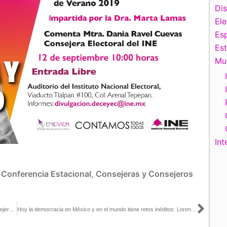
Di
El
Esp
Es
Mu
Int
:
Conferencia Estacional
,
Consejeras y Consejeros
Sigu
«México: ¿hacia una democracia plebiscitaria?»; artículo del Consejero Electoral, Ciro Murayama, en El País
Hoy la democracia en México y en el mundo tiene retos inéditos: Lorenzo Córdova con Ana Paula Ordorica