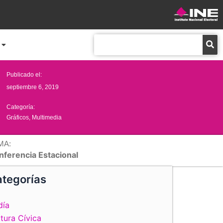
Buscar
Publicado el:
septiembre 6, 2019
Categoría:
Gráficos
,
Multimedia
MA:
nferencia Estacional
tegorías
día
tura Cívica