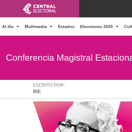
Ir
al
contenido
Al día
Multimedia
Estados
Elecciones 2025
Cul
Conferencia Magistral Estacion
ESCRITO POR:
INE