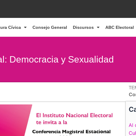
tura Cívica
Consejo General
Discursos
ABC Electoral
al: Democracia y Sexualidad
TE
Co
Ca
Al 
Cul