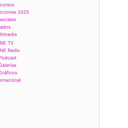
scursos
ecciones 2025
eciales
tados
ltimedia
INE TV
INE Radio
Podcast
Galerías
Gráficos
ernacional
iente