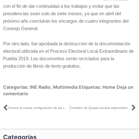
con el fin de dar continuidad a los trabajos y evitar que las
presidencias sean solo de siete meses, ya que en abril del
próximo año concluirán los encargos de cuatro integrantes del
Consejo General.
Por otro lado, fue aprobada la destrucción de la documentación
electoral utilizada en el Proceso Electoral Local Extraordinario de
Puebla 2019. Los documentos serán reciclados para la
producción de libros de texto gratuitos.
Categorías:
INE Radio
,
Multimedia
Etiquetas:
Home
Deja un
comentario
Ant
S
Conoce la nueva configuración de las comisiones permanentes y temporales del INE
Comisión de Quejas declara improcedente medida cautelar contra el PVEM
Categorías