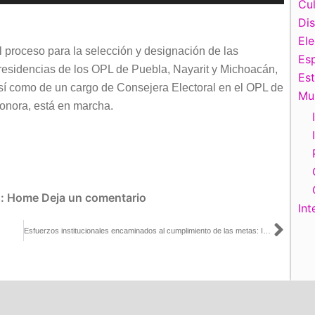
las
Cul
teclas
Di
de
El
l proceso para la selección y designación de las
flecha
Esp
residencias de los OPL de Puebla, Nayarit y Michoacán,
arriba/abajo
Es
sí como de un cargo de Consejera Electoral en el OPL de
para
Mu
onora, está en marcha.
aumentar
o
disminuir
el
volumen.
s:
Home
Deja un comentario
Int
Sigu
Esfuerzos institucionales encaminados al cumplimiento de las metas: INE Puebla