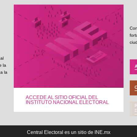
Con
for
ciu
al
 la
a la
ACCEDE AL SITIO OFICIAL DEL
INSTITUTO NACIONAL ELECTORAL
Central Electoral es un sitio de INE.mx