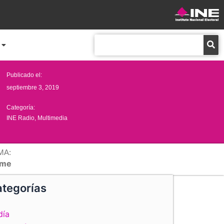
Buscar
Publicado el:
septiembre 3, 2019
Categoría:
INE Radio
,
Multimedia
MA:
me
tegorías
día