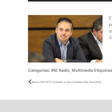
de
audio
E
p
a
S
Categorías:
INE Radio
,
Multimedia
Etiqueta
Ant
Busca INE BCS contribuir a una sociedad más incluyente