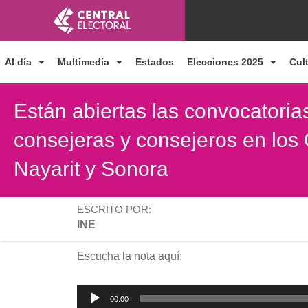
Ir
al
contenido
Al día
Multimedia
Estados
Elecciones 2025
Cul
Están abiertas las convocatoria
consejeras y consejeros en los
Nayarit y Sonora
ESCRITO POR:
INE
Escucha la nota aquí:
Reproductor
00:00