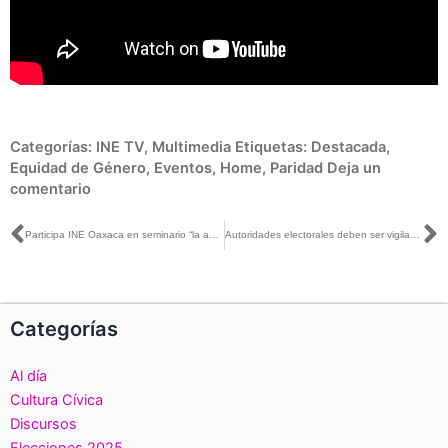
Categorías:
INE TV
,
Multimedia
Etiquetas:
Destacada
,
Equidad de Género
,
Eventos
,
Home
,
Paridad
Deja un
comentario
Ant
S
Participa INE Oaxaca en seminario “la administración Electoral desde la perspectiva de los derechos humanos”
Autoridades electorales deben ser vigilantes y auxiliar a las mujeres que sufren violencia política: Adriana Favela
Categorías
Al día
Cultura Cívica
Discursos