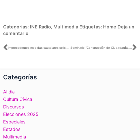
Categorías:
INE Radio
,
Multimedia
Etiquetas:
Home
Deja un
comentario
Ant
S
Improcedentes medidas cautelares solicitada por promoción personalizada del Presidente de la República
Seminario “Construcción de Ciudadanía, Interculturalidad y los desafíos democráticos”
Categorías
Al día
Cultura Cívica
Discursos
Elecciones 2025
Especiales
Estados
Multimedia