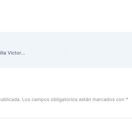
Presentación de Conclusiones del Proyecto. En Villa Victoria: si una avanza, avanzamos todos
publicada.
Los campos obligatorios están marcados con
*