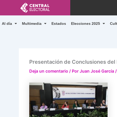
Ir
al
contenido
Al día
Multimedia
Estados
Elecciones 2025
Cul
Presentación de Conclusiones del P
Deja un comentario
/ Por
Juan José García