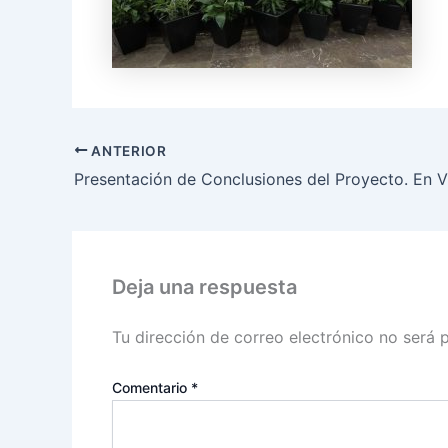
ANTERIOR
Deja una respuesta
Tu dirección de correo electrónico no será 
Comentario
*