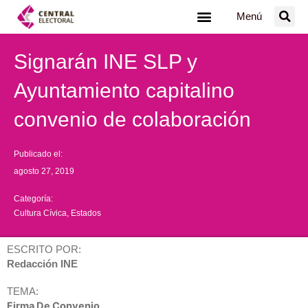
Ir
Menú
al
contenido
Signarán INE SLP y
Ayuntamiento capitalino
convenio de colaboración
Publicado el:
agosto 27, 2019
Categoría:
Cultura Cívica
,
Estados
ESCRITO POR:
Redacción INE
TEMA:
Firma De Convenio