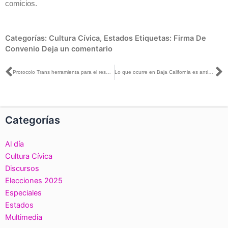
comicios.
Categorías:
Cultura Cívica
,
Estados
Etiquetas:
Firma De
Convenio
Deja un comentario
Ant
S
Protocolo Trans herramienta para el respeto a los derechos humanos en el marco de la democracia: INE BCS
Lo que ocurre en Baja California es anticonstitucional: Ciro Murayama con Leonardo Curzio
Categorías
Al día
Cultura Cívica
Discursos
Elecciones 2025
Especiales
Estados
Multimedia