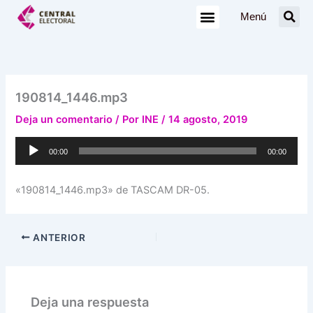
Ir
Menú
al
contenido
190814_1446.mp3
Deja un comentario
/ Por
INE
/
14 agosto, 2019
Reproductor
00:00
00:00
de
audio
«190814_1446.mp3» de TASCAM DR-05.
ANTERIOR
Deja una respuesta