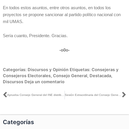
En todos estos asuntos, entre otros asuntos, en todos los
proyectos se propone sancionar al partido político nacional con
mil UMAS.
Sería cuanto, Presidente. Gracias.
-o0o-
Categorías:
Discursos y Opinión
Etiquetas:
Consejeras y
Consejeros Electorales
,
Consejo General
,
Destacada
,
Discursos
Deja un comentario
Ant
S
Aprueba Consejo General del INE distribución del financiamiento público a partidos políticos para el ejercicio 2020
Sesión Extraordinaria del Consejo General, realizada el día 14 de agosto de 2019
Categorías