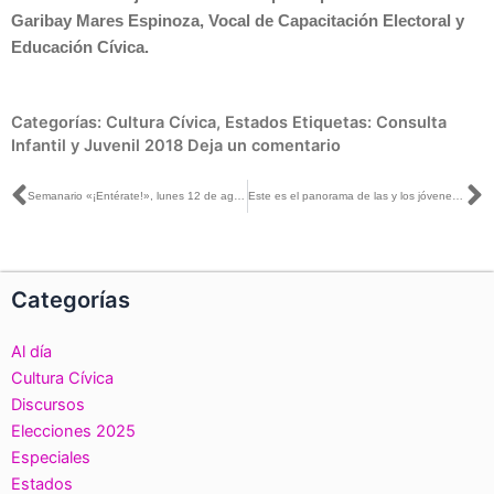
Garibay Mares Espinoza, Vocal de Capacitación Electoral y
Educación Cívica.
Categorías:
Cultura Cívica
,
Estados
Etiquetas:
Consulta
Infantil y Juvenil 2018
Deja un comentario
Ant
S
Semanario «¡Entérate!», lunes 12 de agosto de 2019
Este es el panorama de las y los jóvenes inscritos en el Padrón Electoral
Categorías
Al día
Cultura Cívica
Discursos
Elecciones 2025
Especiales
Estados