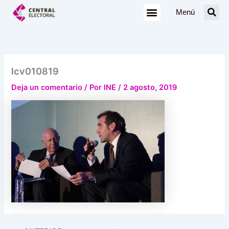
Ir
Menú
al
contenido
lcv010819
Deja un comentario
/ Por
INE
/
2 agosto, 2019