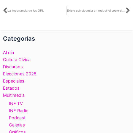
Ant
S
La importancia de los OPL
Existe coincidencia en reducir el costo de las elecciones, pero no a costa de la calidad: Consejera Dania Ravel
Categorías
Al día
Cultura Cívica
Discursos
Elecciones 2025
Especiales
Estados
Multimedia
INE TV
INE Radio
Podcast
Galerías
Gráficos