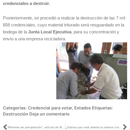
credenciales a destruir.
Posteriormente, se procedió a realizar la destrucción de las 7 mil
858 credenciales, cuyo material triturado será resguardado en la
bodega de la
Junta Local Ejecutiva
, para su concentración y
envío a una empresa recicladora.
Categorías:
Credencial para votar
,
Estados
Etiquetas:
Destrucción
Deja un comentario
Ant
S
“Reforma sin precipitación”, artículo de Marco Baños, publicado en El Sol de México
¿Sabías que está abierta la primera convocatoria 2019-2020 para ingresar al Servicio Profesional Electoral Nacional?