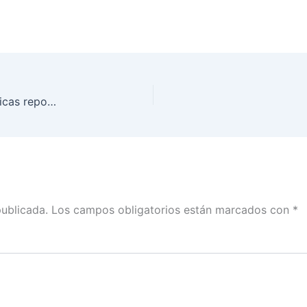
INE EdoMex realiza mesa de trabajo sobre temáticas reportadas en la Consulta Infantil y Juvenil 2018
publicada.
Los campos obligatorios están marcados con
*