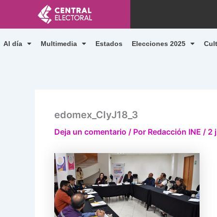
Ir
al
contenido
Al día
Multimedia
Estados
Elecciones 2025
Cul
edomex_CIyJ18_3
Deja un comentario
/ Por
Redacción INE
/
2 