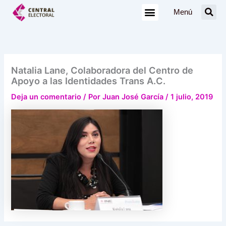
Ir
Menú
al
contenido
Natalia Lane, Colaboradora del Centro de
Apoyo a las Identidades Trans A.C.
Deja un comentario
/ Por
Juan José García
/
1 julio, 2019