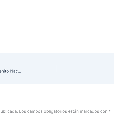
“Dinero ilícito: la reforma que falta”, artículo de Benito Nacif, publicado en El Universal
publicada.
Los campos obligatorios están marcados con
*