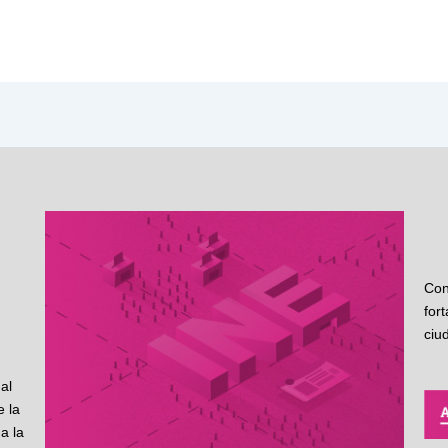
Con
for
ciu
al
 la
a la