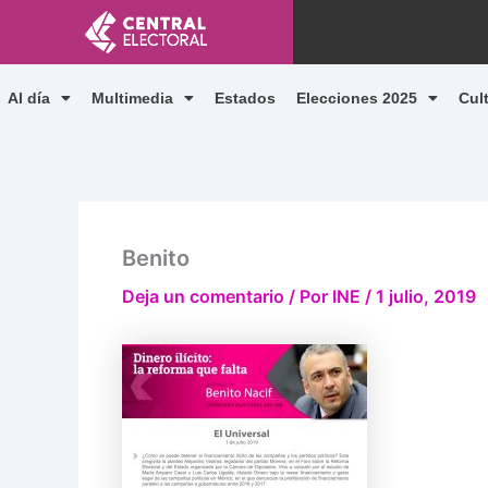
Ir
al
contenido
Al día
Multimedia
Estados
Elecciones 2025
Cul
Benito
Deja un comentario
/ Por
INE
/
1 julio, 2019