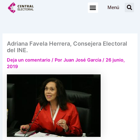
Ir
Menú
al
contenido
Adriana Favela Herrera, Consejera Electoral
del INE.
Deja un comentario
/ Por
Juan José García
/
26 junio,
2019