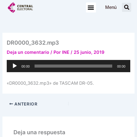
Ir
Menú
al
contenido
DR0000_3632.mp3
Deja un comentario
/ Por
INE
/
25 junio, 2019
Reproductor
00:00
00:00
de
audio
«DR0000_3632.mp3» de TASCAM DR-05.
ANTERIOR
Deja una respuesta