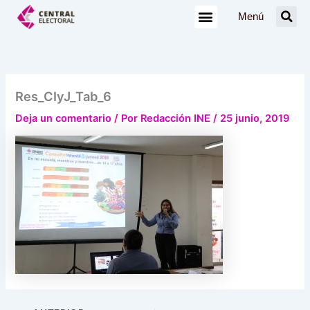
Ir
Menú
al
contenido
Res_CIyJ_Tab_6
Deja un comentario
/ Por
Redacción INE
/
25 junio, 2019