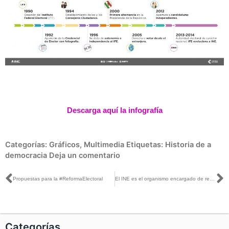
Descarga aquí la infografía
Categorías:
Gráficos
,
Multimedia
Etiquetas:
Historia de a
democracia
Deja un comentario
Ant
S
Propuestas para la #ReformaElectoral
El INE es el organismo encargado de realizar las Consultas Populares
Categorías