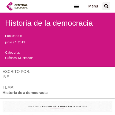
Ir
Menú
al
contenido
Historia de la democracia
Publicado el:
junio 24, 2019
Categoría:
Gráficos
,
Multimedia
ESCRITO POR:
INE
TEMA:
Historia de a democracia