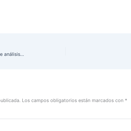
En el INE Tlaxcala, desarrollaron segunda mesa de análisis de resultados de la CIyJ 2018
publicada.
Los campos obligatorios están marcados con
*