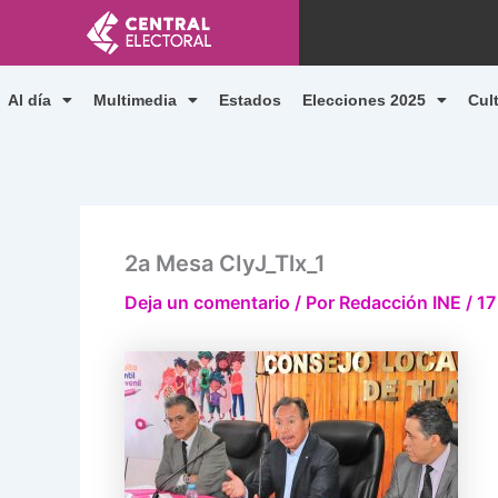
Ir
al
contenido
Al día
Multimedia
Estados
Elecciones 2025
Cul
2a Mesa CIyJ_Tlx_1
Deja un comentario
/ Por
Redacción INE
/
17