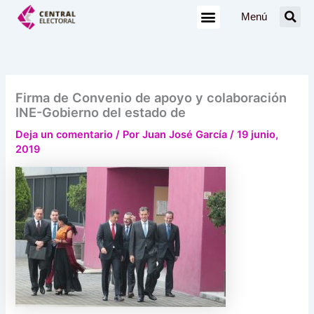
Ir
Menú
al
contenido
Firma de Convenio de apoyo y colaboración
INE-Gobierno del estado de
Deja un comentario
/ Por
Juan José García
/
19 junio,
2019