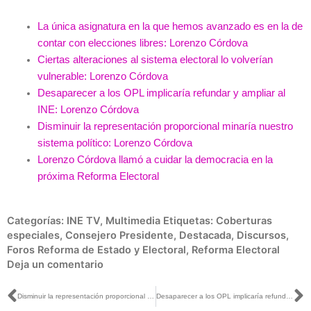
La
única asignatura en la que hemos avanzado es en la de
contar con elecciones libres: Lorenzo Córdova
Ciertas
alteraciones al sistema electoral lo volverían
vulnerable: Lorenzo Córdova
Desaparecer
a los OPL implicaría refundar y ampliar al
INE: Lorenzo Córdova
Disminuir
la representación proporcional minaría nuestro
sistema político: Lorenzo Córdova
Lorenzo Córdova llamó a cuidar la democracia en la
próxima Reforma Electoral
Categorías:
INE TV
,
Multimedia
Etiquetas:
Coberturas
especiales
,
Consejero Presidente
,
Destacada
,
Discursos
,
Foros Reforma de Estado y Electoral
,
Reforma Electoral
Deja un comentario
Ant
S
Disminuir la representación proporcional minaría nuestro sistema político: Lorenzo Córdova
Desaparecer a los OPL implicaría refundar y ampliar al INE: Lorenzo Córdova