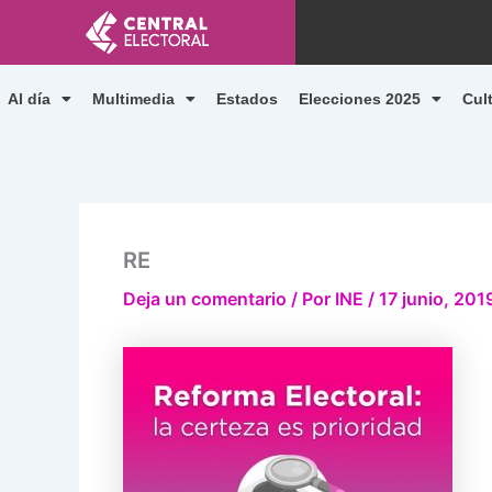
Ir
al
contenido
Al día
Multimedia
Estados
Elecciones 2025
Cul
RE
Deja un comentario
/ Por
INE
/
17 junio, 201