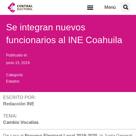
Ir
Menú
al
contenido
Se integran nuevos
funcionarios al INE Coahuila
Publicado el:
junio 15, 2019
Categoría:
Estados
ESCRITO POR:
Redacción INE
TEMA:
Cambio Vocalías
De cara al
Proceso Electoral Local 2019-2020,
la Junta General