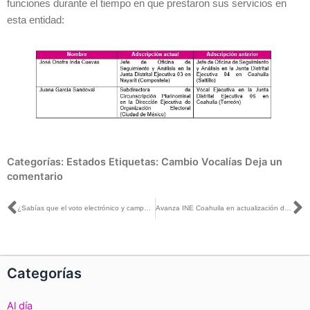
funciones durante el tiempo en que prestaron sus servicios en
esta entidad:
Categorías:
Estados
Etiquetas:
Cambio Vocalías
Deja un
comentario
Ant
S
¿Sabías que el voto electrónico y campañas más cortas abaratarían costos de las elecciones?
Avanza INE Coahuila en actualización del Padrón Electoral y Lista Nominal
Categorías
Al día