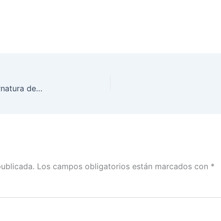
INE Puebla declara validez de elección a la gubernatura del Estado
publicada.
Los campos obligatorios están marcados con
*