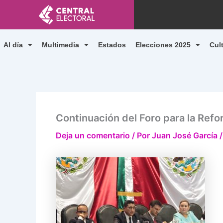
Ir
al
contenido
Al día
Multimedia
Estados
Elecciones 2025
Cul
Continuación del Foro para la Refo
Deja un comentario
/ Por
Juan José García