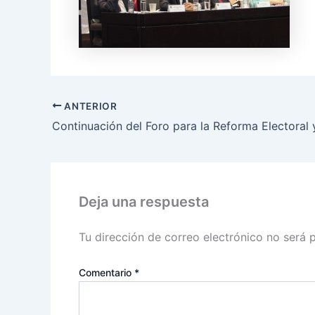
ANTERIOR
Deja una respuesta
Tu dirección de correo electrónico no será 
Comentario
*