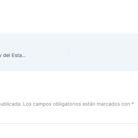
Continuación del Foro para la Reforma Electoral y del Estado
publicada.
Los campos obligatorios están marcados con
*