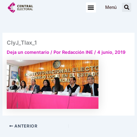
Ir
Menú
al
contenido
CIyJ_Tlax_1
Deja un comentario
/ Por
Redacción INE
/
4 junio, 2019
ANTERIOR