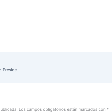
“Debate serio e incluyente”, artículo del Consejero Presidente, Lorenzo Córdova, publicado en Reforma
publicada.
Los campos obligatorios están marcados con
*