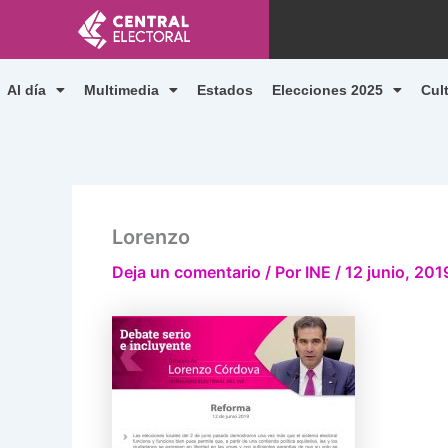
Ir
al
contenido
Al día
Multimedia
Estados
Elecciones 2025
Cul
Lorenzo
Deja un comentario
/ Por
INE
/
12 junio, 201