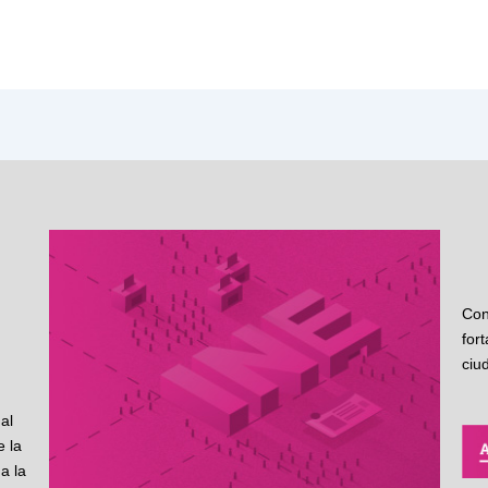
Con
for
ciu
al
 la
a la