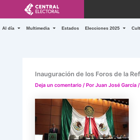
Ir
al
contenido
Al día
Multimedia
Estados
Elecciones 2025
Cul
Inauguración de los Foros de la Re
Deja un comentario
/ Por
Juan José García