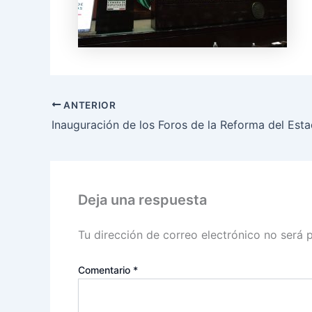
ANTERIOR
Deja una respuesta
Tu dirección de correo electrónico no será 
Comentario
*