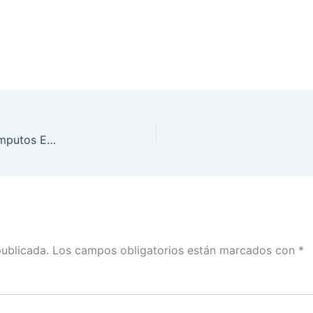
Resultados finales de PREP, Conteo Rápido y Cómputos Estatales de la elección de Puebla
publicada.
Los campos obligatorios están marcados con
*