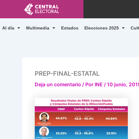
Ir
al
contenido
Al día
Multimedia
Estados
Elecciones 2025
Cul
PREP-FINAL-ESTATAL
Deja un comentario
/ Por
INE
/
10 junio, 201