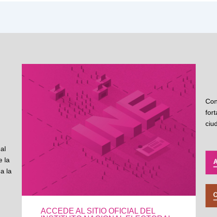
Con
for
ciu
al
 la
a la
ACCEDE AL SITIO OFICIAL DEL