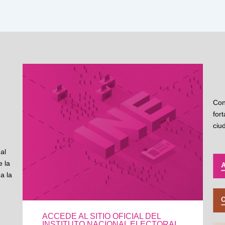
Con
for
ciu
al
 la
a la
ACCEDE AL SITIO OFICIAL DEL
INSTITUTO NACIONAL ELECTORAL