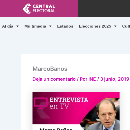
Ir
al
contenido
Al día
Multimedia
Estados
Elecciones 2025
Cul
MarcoBanos
Deja un comentario
/ Por
INE
/
3 junio, 2019