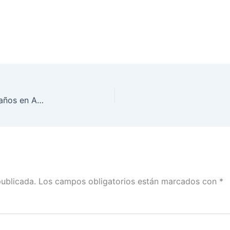
Tuvimos una jornada electoral tranquila: Marco Baños en ADN40
publicada.
Los campos obligatorios están marcados con
*