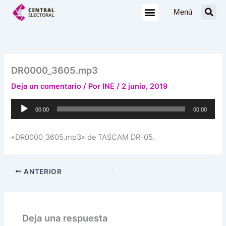
Ir
Menú
al
contenido
DR0000_3605.mp3
Deja un comentario
/ Por
INE
/
2 junio, 2019
Reproductor
00:00
00:00
de
audio
«DR0000_3605.mp3» de TASCAM DR-05.
ANTERIOR
Deja una respuesta