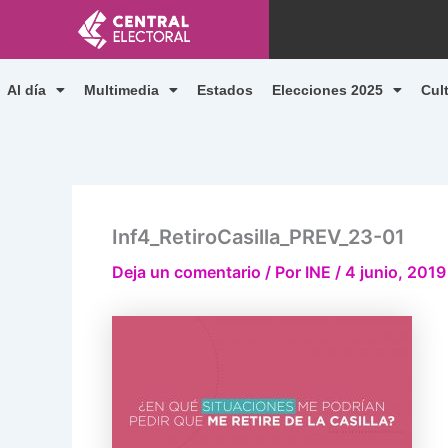
Ir
al
contenido
Al día
Multimedia
Estados
Elecciones 2025
Cul
Inf4_RetiroCasilla_PREV_23-01
Deja un comentario
/ Por
INE
/
4 junio, 2019