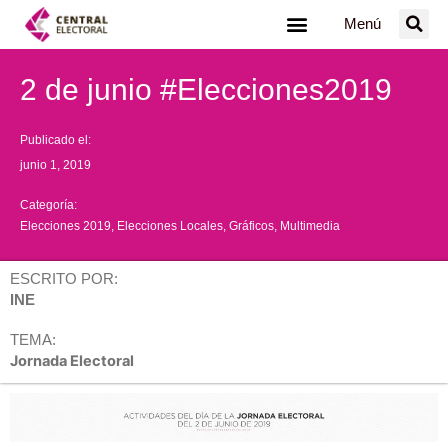
Ir
Menú
al
contenido
2 de junio #Elecciones2019
Publicado el:
junio 1, 2019
Categoría:
Elecciones 2019
,
Elecciones Locales
,
Gráficos
,
Multimedia
ESCRITO POR:
INE
TEMA:
Jornada Electoral