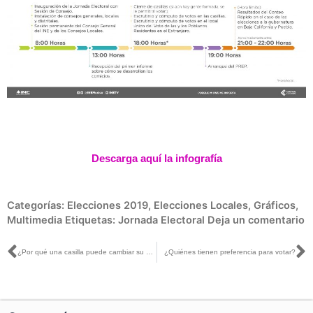
Descarga aquí la infografía
Categorías:
Elecciones 2019
,
Elecciones Locales
,
Gráficos
,
Multimedia
Etiquetas:
Jornada Electoral
Deja un comentario
Ant
S
¿Por qué una casilla puede cambiar su ubicación?
¿Quiénes tienen preferencia para votar?