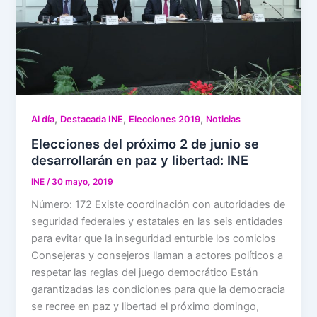
,
,
,
Al día
Destacada INE
Elecciones 2019
Noticias
Elecciones del próximo 2 de junio se
desarrollarán en paz y libertad: INE
INE
/
30 mayo, 2019
Número: 172 Existe coordinación con autoridades de
seguridad federales y estatales en las seis entidades
para evitar que la inseguridad enturbie los comicios
Consejeras y consejeros llaman a actores políticos a
respetar las reglas del juego democrático Están
garantizadas las condiciones para que la democracia
se recree en paz y libertad el próximo domingo,