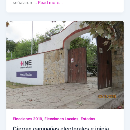
señalaron …
Read more…
,
,
Elecciones 2019
Elecciones Locales
Estados
Cierran campañas electorales e inicia