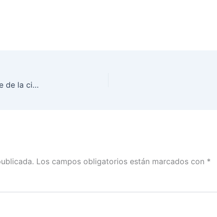
Con estos elementos el INE asegura el #VotoLibre de la ciudadanía
publicada.
Los campos obligatorios están marcados con
*