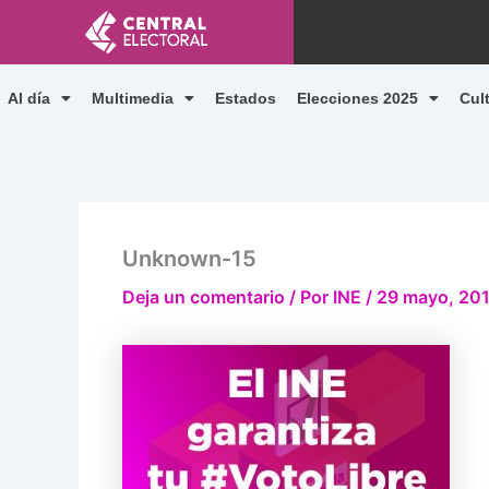
Ir
al
contenido
Al día
Multimedia
Estados
Elecciones 2025
Cul
Unknown-15
Deja un comentario
/ Por
INE
/
29 mayo, 20