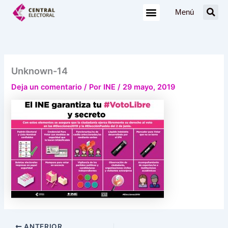
Ir
Menú
al
contenido
Unknown-14
Deja un comentario
/ Por
INE
/
29 mayo, 2019
ANTERIOR