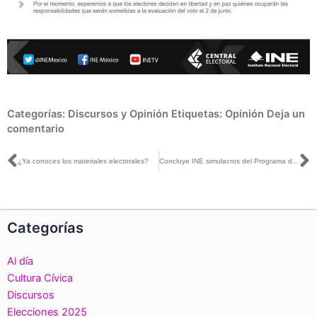
Categorías:
Discursos y Opinión
Etiquetas:
Opinión
Deja un
comentario
Ant
S
¿Ya conoces los materiales electorales?
Concluye INE simulacros del Programa de Resultados Electorales Preliminares de Puebla
Categorías
Al día
Cultura Cívica
Discursos
Elecciones 2025