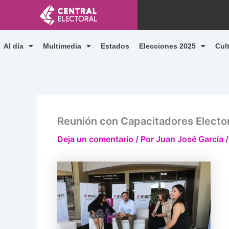
Ir
al
contenido
Al día
Multimedia
Estados
Elecciones 2025
Cul
Reunión con Capacitadores Electo
Deja un comentario
/ Por
Juan José García